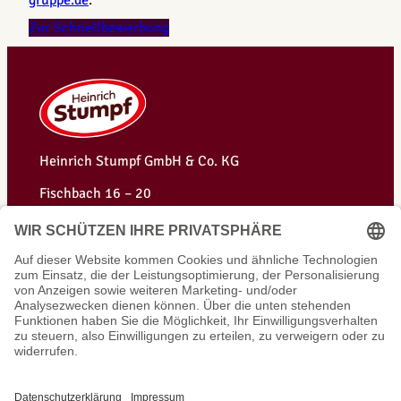
gruppe.de
.
Zur Schnellbewerbung
Heinrich Stumpf GmbH & Co. KG
Fischbach 16 – 20
D-35418 Großen-Buseck
Telefon: +49 (0) 6408 9505-0
Telefax: +49 (0) 6408 9505-95
info@stumpf-gruppe.de
Instagram
Facebook