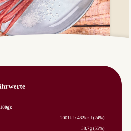
ährwerte
100g):
2001kJ / 482kcal (24%)
38,7g (55%)