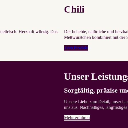
Chili
efleisch. Herzhaft würzig. Das
Der beliebte, natürliche und herzh
Mettwürstchen kombiniert mit der Sch
Zum Produkt
Unser Leistungs
Sorg­fältig, prä­zise un
Unsere Liebe zum Detail, unser ha
uns aus. Nachhaltiges, langfristige
Mehr erfahren